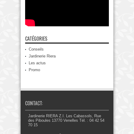
CATÉGORIES
Conseils
Jardinerie Riera
Les actus
Promo
CONTACT:
Jardinerie RIERA Z.I. Les Cabassols, Rue
des Piboules 13770 Venelles Tél. : 04 42 54
70 15