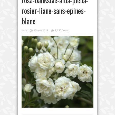
rosa-banksiae-alba-plena-
rosier-liane-sans-epines-
blanc
dans
15 mai 2018
2,135 Vues