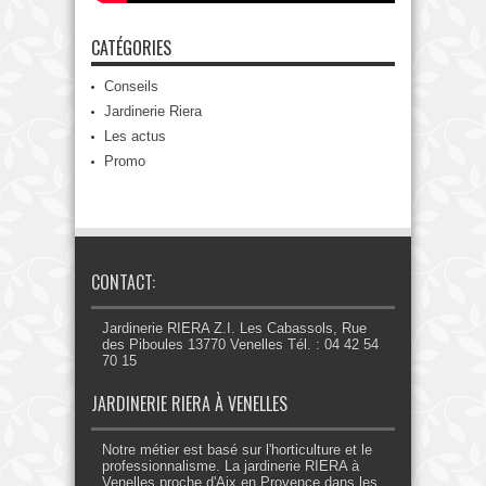
CATÉGORIES
Conseils
Jardinerie Riera
Les actus
Promo
CONTACT:
Jardinerie RIERA Z.I. Les Cabassols, Rue
des Piboules 13770 Venelles Tél. : 04 42 54
70 15
JARDINERIE RIERA À VENELLES
Notre métier est basé sur l'horticulture et le
professionnalisme. La jardinerie RIERA à
Venelles proche d'Aix en Provence dans les