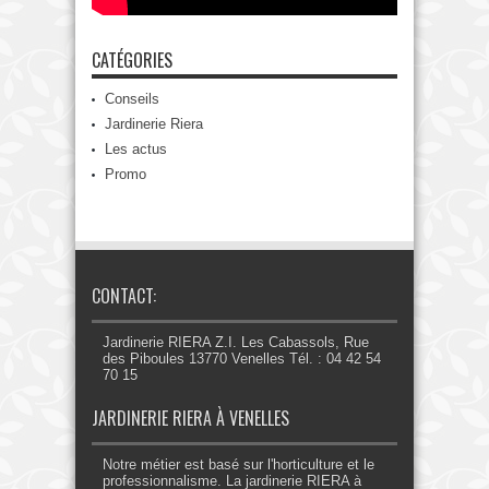
CATÉGORIES
Conseils
Jardinerie Riera
Les actus
Promo
CONTACT:
Jardinerie RIERA Z.I. Les Cabassols, Rue
des Piboules 13770 Venelles Tél. : 04 42 54
70 15
JARDINERIE RIERA À VENELLES
Notre métier est basé sur l'horticulture et le
professionnalisme. La jardinerie RIERA à