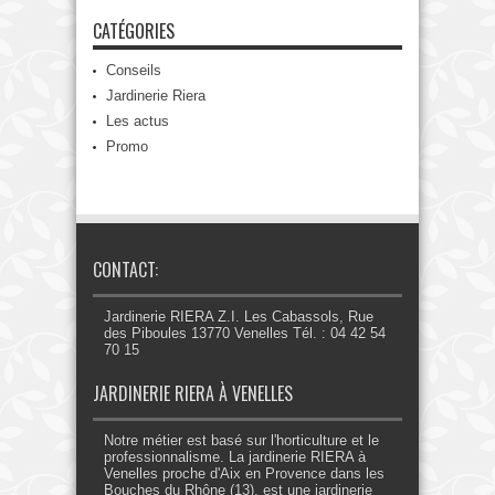
CATÉGORIES
Conseils
Jardinerie Riera
Les actus
Promo
CONTACT:
Jardinerie RIERA Z.I. Les Cabassols, Rue
des Piboules 13770 Venelles Tél. : 04 42 54
70 15
JARDINERIE RIERA À VENELLES
Notre métier est basé sur l'horticulture et le
professionnalisme. La jardinerie RIERA à
Venelles proche d'Aix en Provence dans les
Bouches du Rhône (13), est une jardinerie