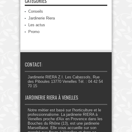
CATÉGORIES
Conseils
Jardinerie Riera
Les actus
Promo
CONTACT:
Jardinerie RIERA Z.I. Les Cabassols, Rue
des Piboules 13770 Venelles Tél. : 04 42 54
70 15
JARDINERIE RIERA À VENELLES
Notre métier est basé sur l'horticulture et le
professionnalisme. La jardinerie RIERA à
Venelles proche d'Aix en Provence dans les
Bouches du Rhône (13), est une jardinerie
Marseillaise. Elle vous accueille sur son