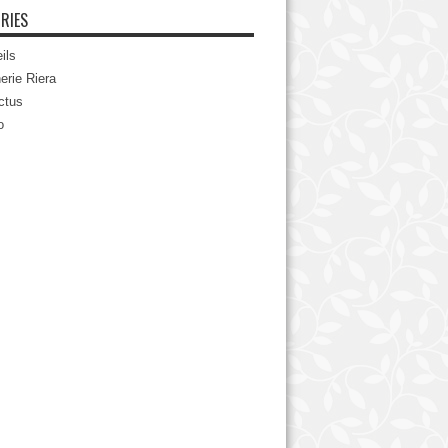
RIES
ils
erie Riera
ctus
o