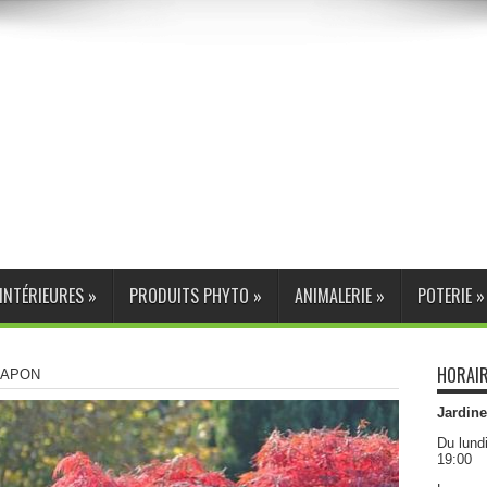
INTÉRIEURES
»
PRODUITS PHYTO
»
ANIMALERIE
»
POTERIE
»
HORAIR
JAPON
Jardine
Du lund
19:00