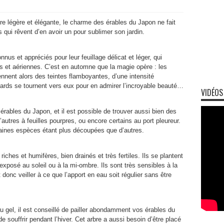
e légère et élégante, le charme des érables du Japon ne fait
 qui rêvent d’en avoir un pour sublimer son jardin.
nus et appréciés pour leur feuillage délicat et léger, qui
s et aériennes. C’est en automne que la magie opère : les
ennent alors des teintes flamboyantes, d’une intensité
gards se tournent vers eux pour en admirer l’incroyable beauté…
VIDÉOS
 érables du Japon, et il est possible de trouver aussi bien des
’autres à feuilles pourpres, ou encore certains au port pleureur.
rtaines espèces étant plus découpées que d’autres.
iches et humifères, bien drainés et très fertiles. Ils se plantent
xposé au soleil ou à la mi-ombre. Ils sont très sensibles à la
donc veiller à ce que l’apport en eau soit régulier sans être
u gel, il est conseillé de pailler abondamment vos érables du
de souffrir pendant l’hiver. Cet arbre a aussi besoin d’être placé