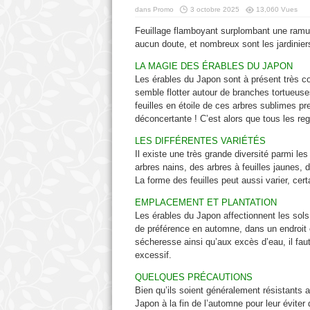
dans
Promo
3 octobre 2025
13,060 Vues
Feuillage flamboyant surplombant une ramur
aucun doute, et nombreux sont les jardiniers
LA MAGIE DES ÉRABLES DU JAPON
Les érables du Japon sont à présent très con
semble flotter autour de branches tortueuse
feuilles en étoile de ces arbres sublimes pr
déconcertante ! C’est alors que tous les re
LES DIFFÉRENTES VARIÉTÉS
Il existe une très grande diversité parmi les
arbres nains, des arbres à feuilles jaunes, d
La forme des feuilles peut aussi varier, ce
EMPLACEMENT ET PLANTATION
Les érables du Japon affectionnent les sols r
de préférence en automne, dans un endroit e
sécheresse ainsi qu’aux excès d’eau, il faut 
excessif.
QUELQUES PRÉCAUTIONS
Bien qu’ils soient généralement résistants a
Japon à la fin de l’automne pour leur éviter 