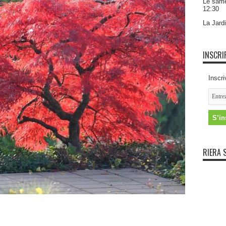
Le same
12:30
La Jardi
INSCRI
Inscri
RIERA 