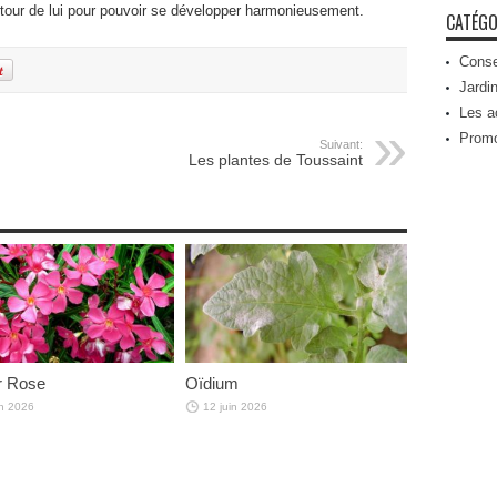
utour de lui pour pouvoir se développer harmonieusement.
CATÉGO
Conse
Jardin
Les a
Prom
Suivant:
Les plantes de Toussaint
r Rose
Oïdium
in 2026
12 juin 2026