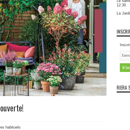
Le same
12:30
La Jardi
INSCRI
Inscri
RIERA 
 ouverte!
res habituels