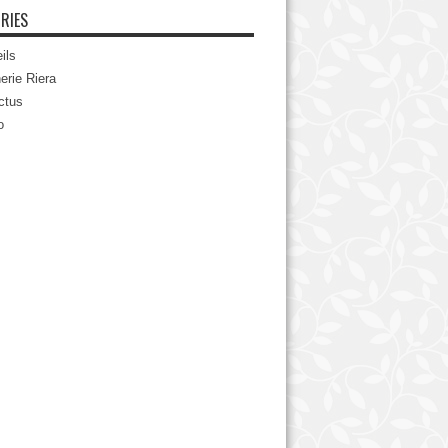
RIES
ils
erie Riera
ctus
o