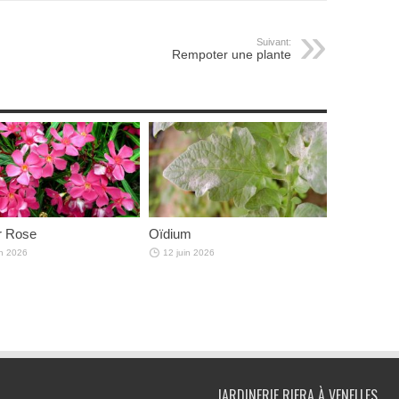
Suivant:
Rempoter une plante
r Rose
Oïdium
in 2026
12 juin 2026
JARDINERIE RIERA À VENELLES