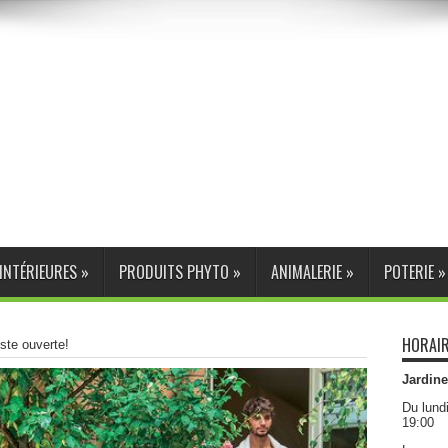
INTÉRIEURES
»
PRODUITS PHYTO
»
ANIMALERIE
»
POTERIE
»
HORAIR
este ouverte!
Jardine
Du lund
19:00