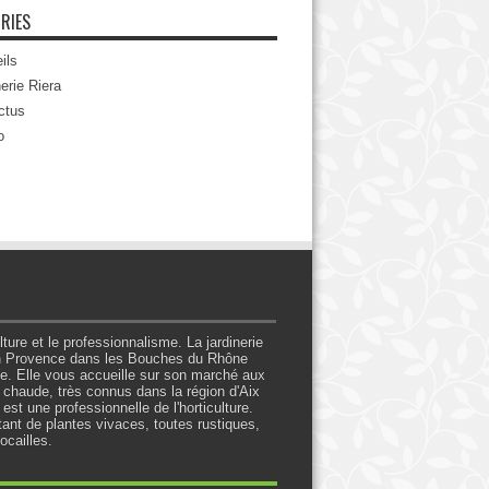
RIES
ils
erie Riera
ctus
o
lture et le professionnalisme. La jardinerie
en Provence dans les Bouches du Rhône
ise. Elle vous accueille sur son marché aux
e chaude, très connus dans la région d'Aix
st une professionnelle de l'horticulture.
ant de plantes vivaces, toutes rustiques,
ocailles.