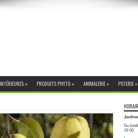
INTÉRIEURES
»
PRODUITS PHYTO
»
ANIMALERIE
»
POTERIE
»
HORAIR
Jardine
Du lund
19:00