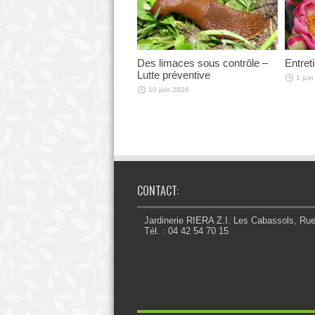
Des limaces sous contrôle –
Entret
Lutte préventive
1 jui
10 juin 2026
CONTACT:
Jardinerie RIERA Z.I. Les Cabassols, Ru
Tél. : 04 42 54 70 15