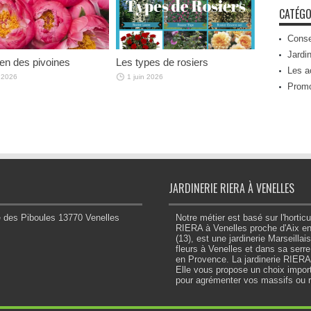
CATÉGO
Conse
Jardin
ien des pivoines
Les types de rosiers
Les a
n 2026
1 juin 2026
Prom
JARDINERIE RIERA À VENELLES
e des Piboules 13770 Venelles
Notre métier est basé sur l'horticu
RIERA à Venelles proche d'Aix 
(13), est une jardinerie Marseilla
fleurs à Venelles et dans sa serr
en Provence. La jardinerie RIERA e
Elle vous propose un choix import
pour agrémenter vos massifs ou r