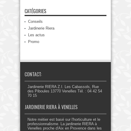
CATÉGORIES
Conseils
Jardinerie Riera
Les actus
Promo
CONTACT:
Jardinerie RIERA Z.I. Les Cabassols, Rue
des Piboules 13770 Venelles Tél. : 04 42 54
70 15
JARDINERIE RIERA À VENELLES
Notre métier est basé sur l'horticulture et le
professionnalisme. La jardinerie RIERA à
Venelles proche d'Aix en Provence dans les