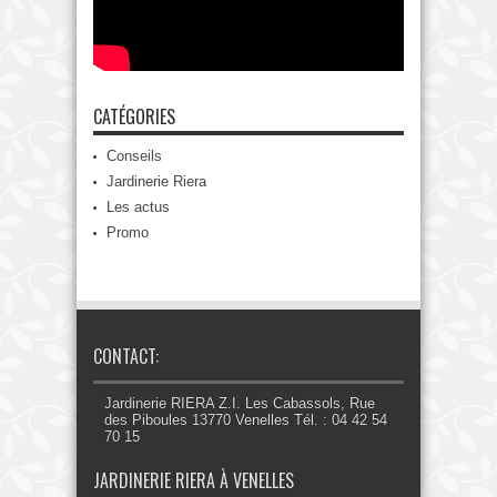
CATÉGORIES
Conseils
Jardinerie Riera
Les actus
Promo
CONTACT:
Jardinerie RIERA Z.I. Les Cabassols, Rue
des Piboules 13770 Venelles Tél. : 04 42 54
70 15
JARDINERIE RIERA À VENELLES